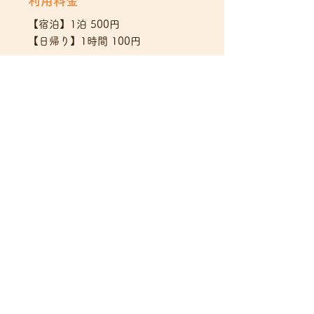
利用料金
【宿泊】1泊 500円
​【日帰り】1時間 100円
利用時間
【宿泊】14:00～翌10:00
​【日帰り】9:00～22:00
※時間超過の場合は【100円／1時
間】を頂戴いたします
利用期間
日帰り ～ 30日（29泊）
利用を申し込む